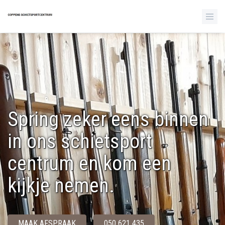
Spring zeker eens binnen
in ons schietsport
centrum en kom een
kijkje nemen.
MAAK AFSPRAAK
050 621 435