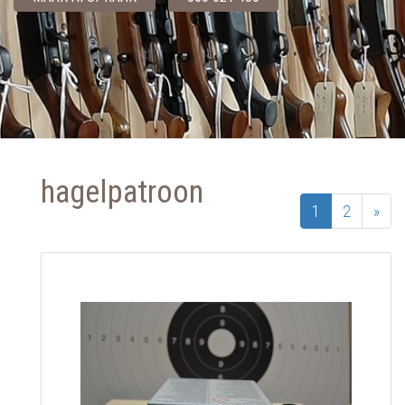
hagelpatroon
1
2
»