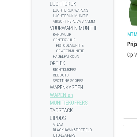
LUCHTDRUK
LUCHTDRUK WAPENS
LUCHTDRUK MUNITIE
AIRSOFT REPLICA'S 4.5MM
VUURWAPEN MUNITIE
MTM 
RANDVUUR
CENTERVUUR
Prij
PISTOOLMUNITIE
GEWEERMUNITIE
Op V
HAGELPATROON
OPTIEK
RICHTKIJKERS
REDDOTS
SPOTTING SCOPES
WAPENKASTEN
WAPEN en
MUNITIEKOFFERS
TACSTACK
BIPODS
ATLAS
BLACKHAWK&FIREFIELD
UTG-LEAPERS