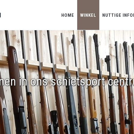
HOME
WINKEL
NUTTIGE INFO
nen in ons schietsport cent