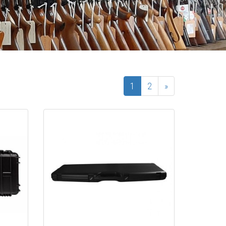
1
2
»