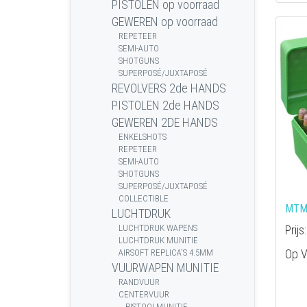
PISTOLEN op voorraad
GEWEREN op voorraad
REPETEER
SEMI-AUTO
SHOTGUNS
SUPERPOSÉ/JUXTAPOSÉ
REVOLVERS 2de HANDS
PISTOLEN 2de HANDS
GEWEREN 2DE HANDS
ENKELSHOTS
REPETEER
SEMI-AUTO
SHOTGUNS
SUPERPOSÉ/JUXTAPOSÉ
COLLECTIBLE
MTM 
LUCHTDRUK
Prijs
LUCHTDRUK WAPENS
LUCHTDRUK MUNITIE
Op V
AIRSOFT REPLICA'S 4.5MM
VUURWAPEN MUNITIE
RANDVUUR
CENTERVUUR
PISTOOLMUNITIE