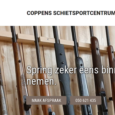
Spring zeker eens bin
nemen.
MAAK AFSPRAAK
050 621 435