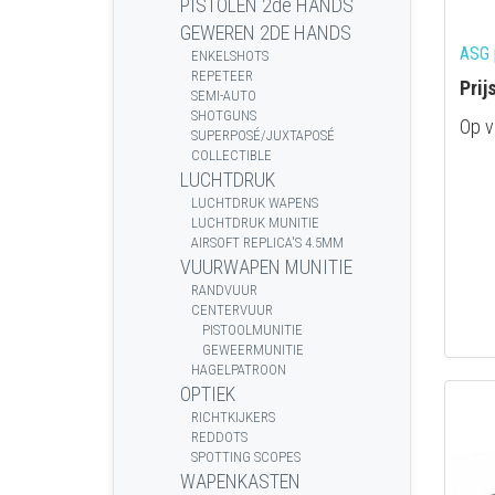
PISTOLEN 2de HANDS
GEWEREN 2DE HANDS
ASG 
ENKELSHOTS
REPETEER
Prij
SEMI-AUTO
SHOTGUNS
Op v
SUPERPOSÉ/JUXTAPOSÉ
COLLECTIBLE
LUCHTDRUK
LUCHTDRUK WAPENS
LUCHTDRUK MUNITIE
AIRSOFT REPLICA'S 4.5MM
VUURWAPEN MUNITIE
RANDVUUR
CENTERVUUR
PISTOOLMUNITIE
GEWEERMUNITIE
HAGELPATROON
OPTIEK
RICHTKIJKERS
REDDOTS
SPOTTING SCOPES
WAPENKASTEN