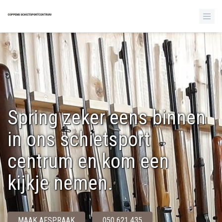
Spring zeker eens binnen
in ons schietsport
centrum en kom een
kijkje nemen.
MAAK AFSPRAAK
050 621 435