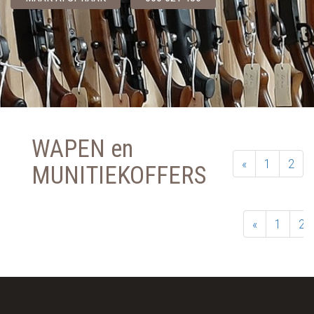
WAPEN en
«
1
2
MUNITIEKOFFERS
«
1
2