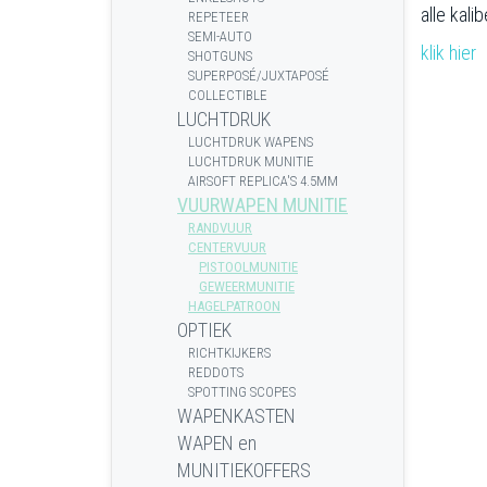
alle kali
REPETEER
SEMI-AUTO
klik hier
SHOTGUNS
SUPERPOSÉ/JUXTAPOSÉ
COLLECTIBLE
LUCHTDRUK
LUCHTDRUK WAPENS
LUCHTDRUK MUNITIE
AIRSOFT REPLICA'S 4.5MM
VUURWAPEN MUNITIE
RANDVUUR
CENTERVUUR
PISTOOLMUNITIE
GEWEERMUNITIE
HAGELPATROON
OPTIEK
RICHTKIJKERS
REDDOTS
SPOTTING SCOPES
WAPENKASTEN
WAPEN en
MUNITIEKOFFERS