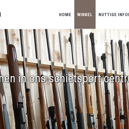
HOME
WINKEL
NUTTIGE INFO
nen in ons schietsport cent