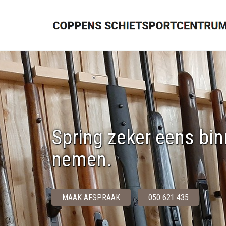
Spring zeker eens bin
nemen.
MAAK AFSPRAAK
050 621 435