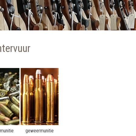
tervuur
lmunitie
geweermunitie