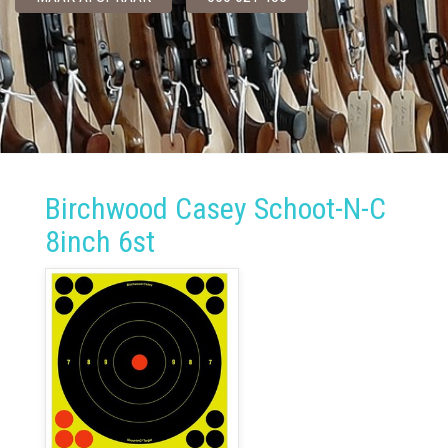
Birchwood Casey Schoot-N-C
8inch 6st