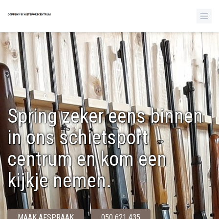
Spring zeker eens binnen
in ons schietsport
centrum en kom een
kijkje nemen.
MAAK AFSPRAAK
050 621 435