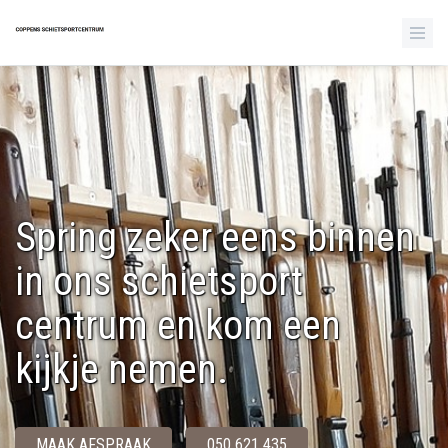
Spring zeker eens binnen
in ons schietsport
centrum en kom een
kijkje nemen.
MAAK AFSPRAAK
050 621 435