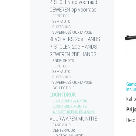
PISTOLEN op voorraad
GEWEREN op voorraad
REPETEER
SEMI-AUTO
SHOTGUNS
SUPERPOSÉ/JUXTAPOSÉ
REVOLVERS 2de HANDS
PISTOLEN 2de HANDS
GEWEREN 2DE HANDS
ENKELSHOTS
REPETEER
SEMI-AUTO
SHOTGUNS
SUPERPOSÉ/JUXTAPOSÉ
Gamo
COLLECTIBLE
incl
LUCHTDRUK
kal 
LUCHTDRUK WAPENS
LUCHTDRUK MUNITIE
Prij
AIRSOFT REPLICA'S 4.5MM
VUURWAPEN MUNITIE
Beid
RANDVUUR
CENTERVUUR
PISTOOLMUNITIE