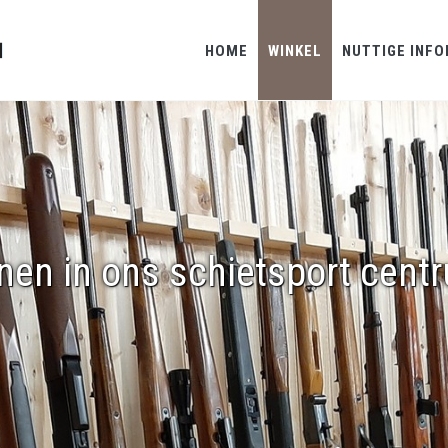
HOME
WINKEL
NUTTIGE INFO
nen in ons schietsport cent