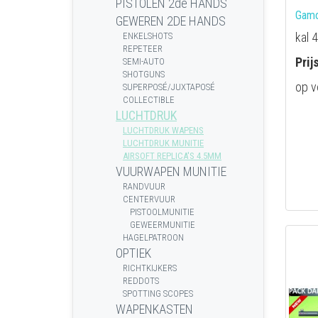
PISTOLEN 2de HANDS
Gamo
GEWEREN 2DE HANDS
kal 
ENKELSHOTS
REPETEER
Prij
SEMI-AUTO
SHOTGUNS
op v
SUPERPOSÉ/JUXTAPOSÉ
COLLECTIBLE
LUCHTDRUK
LUCHTDRUK WAPENS
LUCHTDRUK MUNITIE
AIRSOFT REPLICA'S 4.5MM
VUURWAPEN MUNITIE
RANDVUUR
CENTERVUUR
PISTOOLMUNITIE
GEWEERMUNITIE
HAGELPATROON
OPTIEK
RICHTKIJKERS
REDDOTS
SPOTTING SCOPES
WAPENKASTEN