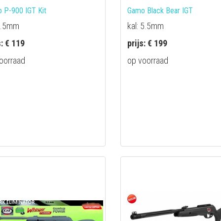
 P-900 IGT Kit
Gamo Black Bear IGT
4.5mm
kal: 5.5mm
s: € 119
prijs: € 199
oorraad
op voorraad