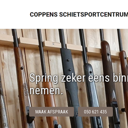
Spring zeker eens bin
nemen.
MAAK AFSPRAAK
050 621 435