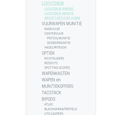
LUCHTDRUK
LUCHTDRUK WAPENS
LUCHTDRUK MUNITIE
AIRSOFT REPLICA'S 4.5MM
VUURWAPEN MUNITIE
RANDVUUR
CENTERVUUR
PISTOOLMUNITIE
GEWEERMUNITIE
HAGELPATROON
OPTIEK
RICHTKIJKERS
REDDOTS
SPOTTING SCOPES
WAPENKASTEN
WAPEN en
MUNITIEKOFFERS
TACSTACK
BIPODS
ATLAS
BLACKHAWK&FIREFIELD
UTG-LEAPERS