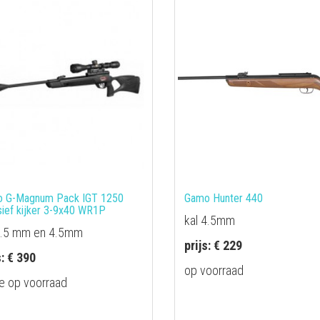
 G-Magnum Pack IGT 1250
Gamo Hunter 440
usief kijker 3-9x40 WR1P
kal 4.5mm
5.5 mm en 4.5mm
prijs: € 229
s: € 390
op voorraad
e op voorraad