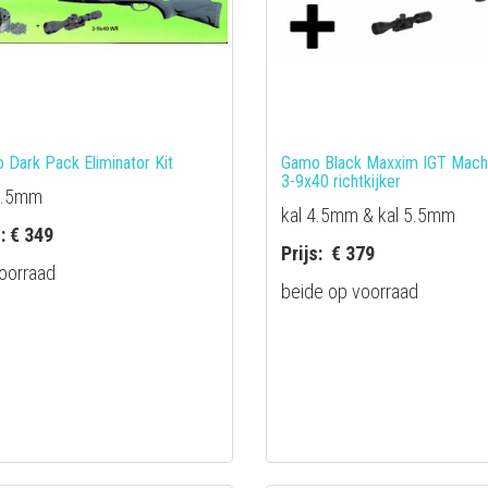
 Dark Pack Eliminator Kit
Gamo Black Maxxim IGT Mach 
3-9x40 richtkijker
5.5mm
kal 4.5mm & kal 5.5mm
s: € 349
Prijs: € 379
oorraad
beide op voorraad