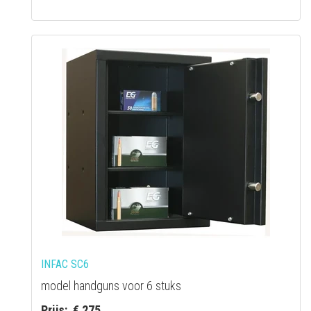
INFAC SC6
model handguns voor 6 stuks
Prijs: € 275