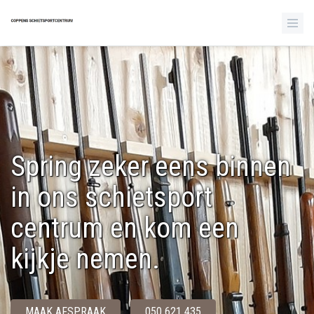
Spring zeker eens binnen
in ons schietsport
centrum en kom een
kijkje nemen.
MAAK AFSPRAAK
050 621 435