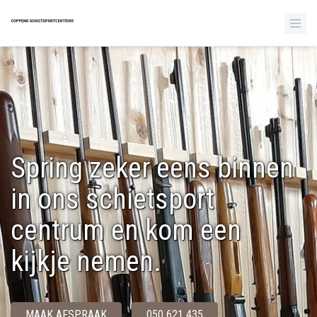
Spring zeker eens binnen
in ons schietsport
centrum en kom een
kijkje nemen.
MAAK AFSPRAAK
050 621 435