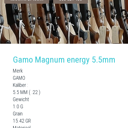
Gamo Magnum energy 5.5mm
Merk
GAMO
Kaliber :
5.5 MM ( .22 )
Gewicht
1.0 G
Grain
15.42 GR
Materiaal