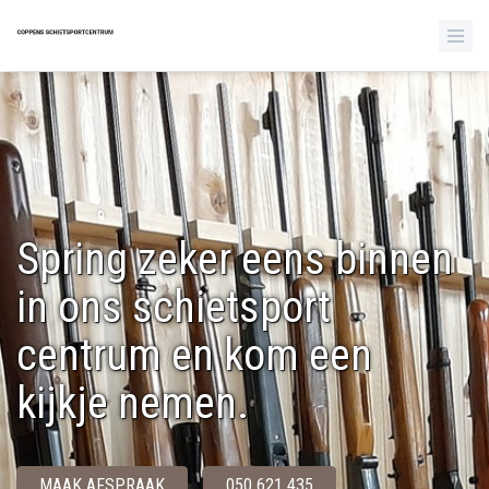
Spring zeker eens binnen
in ons schietsport
centrum en kom een
kijkje nemen.
MAAK AFSPRAAK
050 621 435