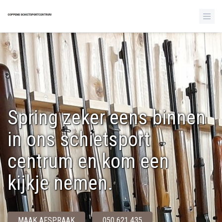
Spring zeker eens binnen
in ons schietsport
centrum en kom een
kijkje nemen.
MAAK AFSPRAAK
050 621 435