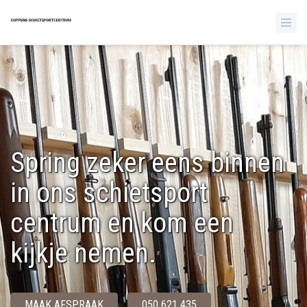
Spring zeker eens binnen
in ons schietsport
centrum en kom een
kijkje nemen.
MAAK AFSPRAAK
050 621 435