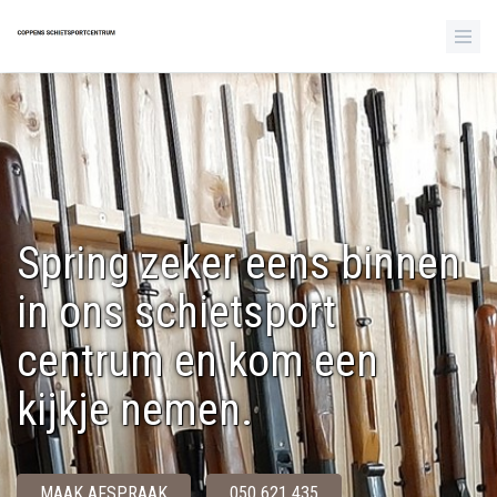
Spring zeker eens binnen
in ons schietsport
centrum en kom een
kijkje nemen.
MAAK AFSPRAAK
050 621 435