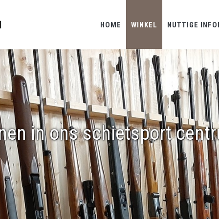
HOME
WINKEL
NUTTIGE INFO
nen in ons schietsport cent