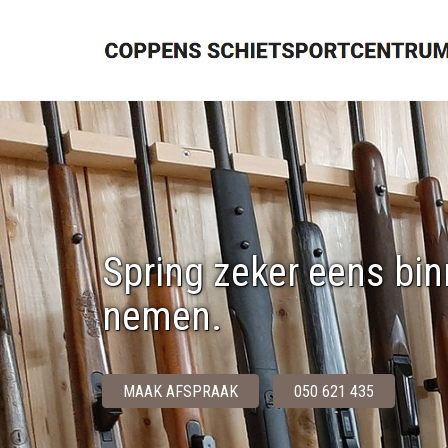
Spring zeker eens bin
nemen.
MAAK AFSPRAAK
050 621 435