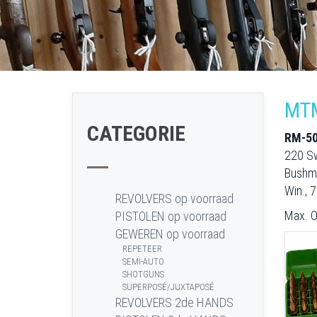
MTM
CATEGORIE
RM-5
220 Sw
Bushma
Win., 
REVOLVERS op voorraad
Max. O
PISTOLEN op voorraad
GEWEREN op voorraad
REPETEER
SEMI-AUTO
SHOTGUNS
SUPERPOSÉ/JUXTAPOSÉ
REVOLVERS 2de HANDS