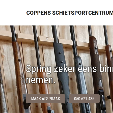
Spring zeker eens bin
nemen.
MAAK AFSPRAAK
050 621 435