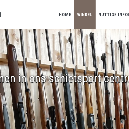
HOME
WINKEL
NUTTIGE INFO
nen in ons schietsport cent